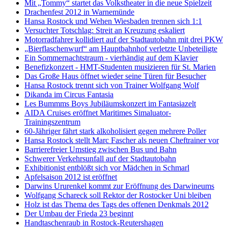
Mit „Tommy“ startet das Volkstheater in die neue Spielzeit
Drachenfest 2012 in Warnemünde
Hansa Rostock und Wehen Wiesbaden trennen sich 1:1
Versuchter Totschlag: Streit an Kreuzung eskaliert
Motorradfahrer kollidiert auf der Stadtautobahn mit drei PKW
„Bierflaschenwurf“ am Hauptbahnhof verletzte Unbeteiligte
Ein Sommernachtstraum - vierhändig auf dem Klavier
Benefizkonzert - HMT-Studenten musizieren für St. Marien
Das Große Haus öffnet wieder seine Türen für Besucher
Hansa Rostock trennt sich von Trainer Wolfgang Wolf
Dikanda im Circus Fantasia
Les Bummms Boys Jubiläumskonzert im Fantasiazelt
AIDA Cruises eröffnet Maritimes Simaluator-
Trainingszentrum
60-Jähriger fährt stark alkoholisiert gegen mehrere Poller
Hansa Rostock stellt Marc Fascher als neuen Cheftrainer vor
Barrierefreier Umstieg zwischen Bus und Bahn
Schwerer Verkehrsunfall auf der Stadtautobahn
Exhibitionist entblößt sich vor Mädchen in Schmarl
Apfelsaison 2012 ist eröffnet
Darwins Ururenkel kommt zur Eröffnung des Darwineums
Wolfgang Schareck soll Rektor der Rostocker Uni bleiben
Holz ist das Thema des Tags des offenen Denkmals 2012
Der Umbau der Frieda 23 beginnt
Handtaschenraub in Rostock-Reutershagen