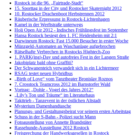
Rostock ist die 96. „Fairtrade-Stadt“
15. Sporttag in der City und Rostocker Skaternight 2012
10. Rostocker Drachenboot Herbstrennen 2012
Räuberische Erpressung in Rostock-Lichtenhagen
Kamel in der Werftstraße unterwegs
Holi Open Air 2012 - Indisches Frühlingsfest im September
Hansa Rostock besiegt den 1. FC Heidenheim mit 2:1
Darwineum Rostock: Fast 15.000 Besucher in erster Woche
Münzgeld-Automaten an Waschanlage aufgebrochen
Rätselhafte Verbrechen in Rostocks Hightech‐Zoo
1. PARK(ing)-Day und autofreies Fest in der Langen Straße
Jakobiplatz bald ohne Graffiti?
Der Schwanenteich verwandelt sich in ein Lichtermeer
RSAG testet neuen Hybridbus
„Birth of Love“ vom Tanztheater Bronislav Roznos
7. Crosstock Teamcross 2012 im Barnstorfer Wald
Vortrag: „Dohle - Vogel des Jahres 2012“
„Lily’s Ton und Träume“ im Literaturhaus
Takttrieb - Tanzevent in der östlichen Altstadt
Mysterium Damenhandtasche
Planungs- und Gestaltungsbeirat vor seinem ersten Arbeitstag
Schuss in der S-Bahn - Polizei sucht Mann
Fotoausstellung von Annette Brandstäter
Rassehunde-Ausstellung 2012 Rostock
Freisprechung der Handwerksgesellen in Rostock