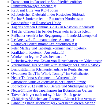
Darwineum im Rostocker Zoo feierlich eröffnet
Funkstreifenwagen beschädigt
Raub mit Hilfe von KO-Topfen
Räuberischer Diebstahl in der Rostocker Südstadt
Rechte Schmierereien im Rostocker Nordwesten
Brandstiftung in Rostocker Heide
Tag des offenen Denkmals 2012 in Rostocks Innenstadt
Tag der offenen Tür bei der Feuerwehr in Groß Klein
Fußballer verstirbt bei Begegnung im Landesklassenpokal
Ice Age live! - Ein mammutiges Abenteuer
Rostocker Polizei nimmt Exhibitionisten fest
Peter Maffay und Tabaluga kommen nach Rostock
Krafklub in Rostock - Ausverkauft!
Wankelmut legt im Zwischenbau auf
Liebesbeweise von Eckart von Hirschhausen am Valentinstag
Vereinsikone Juri Schlünz wird Manager bei Hansa Rostock
Brandstiftung in Kleingartenanlage in Reutershagen
Ovationen für „The Who’s Tommy“ im Volkstheater
Neuer Trinkwasserbrunnen in Warnemünde
Autofreier Klima-Aktionstag in der Langen Straße
Jobfactory 2012 stellt 600 Berufe und Studiengänge vor
Neueröffnung des Japanhauses im Botanischen Garten
Tatverdächtiger nach missglücktem Raub gestellt
13-jähriges Mädchen aus Rostock - Lütten Klein vermisst
Fahndung nach Trickbetrüger - Wer kennt diesen Mann?