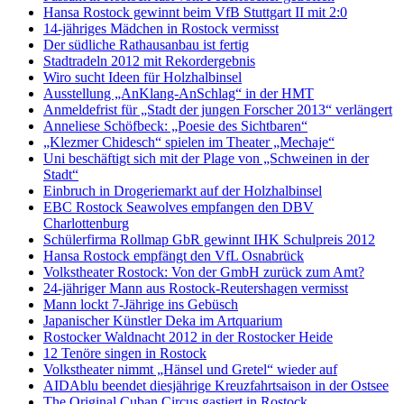
Hansa Rostock gewinnt beim VfB Stuttgart II mit 2:0
14-jähriges Mädchen in Rostock vermisst
Der südliche Rathausanbau ist fertig
Stadtradeln 2012 mit Rekordergebnis
Wiro sucht Ideen für Holzhalbinsel
Ausstellung „AnKlang-AnSchlag“ in der HMT
Anmeldefrist für „Stadt der jungen Forscher 2013“ verlängert
Anneliese Schöfbeck: „Poesie des Sichtbaren“
„Klezmer Chidesch“ spielen im Theater „Mechaje“
Uni beschäftigt sich mit der Plage von „Schweinen in der
Stadt“
Einbruch in Drogeriemarkt auf der Holzhalbinsel
EBC Rostock Seawolves empfangen den DBV
Charlottenburg
Schülerfirma Rollmap GbR gewinnt IHK Schulpreis 2012
Hansa Rostock empfängt den VfL Osnabrück
Volkstheater Rostock: Von der GmbH zurück zum Amt?
24-jähriger Mann aus Rostock-Reutershagen vermisst
Mann lockt 7-Jährige ins Gebüsch
Japanischer Künstler Deka im Artquarium
Rostocker Waldnacht 2012 in der Rostocker Heide
12 Tenöre singen in Rostock
Volkstheater nimmt „Hänsel und Gretel“ wieder auf
AIDAblu beendet diesjährige Kreuzfahrtsaison in der Ostsee
The Original Cuban Circus gastiert in Rostock