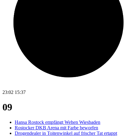
23:02
15:37
09
Hansa Rostock empfängt Wehen Wiesbaden
Rostocker DKB Arena mit Farbe beworfen
Drogendealer in Toitenwinkel auf frischer Tat ertappt