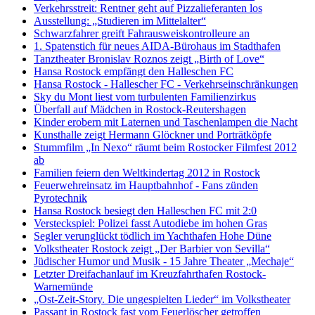
Verkehrsstreit: Rentner geht auf Pizzalieferanten los
Ausstellung: „Studieren im Mittelalter“
Schwarzfahrer greift Fahrausweiskontrolleure an
1. Spatenstich für neues AIDA-Bürohaus im Stadthafen
Tanztheater Bronislav Roznos zeigt „Birth of Love“
Hansa Rostock empfängt den Halleschen FC
Hansa Rostock - Hallescher FC - Verkehrseinschränkungen
Sky du Mont liest vom turbulenten Familienzirkus
Überfall auf Mädchen in Rostock-Reutershagen
Kinder erobern mit Laternen und Taschenlampen die Nacht
Kunsthalle zeigt Hermann Glöckner und Porträtköpfe
Stummfilm „In Nexo“ räumt beim Rostocker Filmfest 2012
ab
Familien feiern den Weltkindertag 2012 in Rostock
Feuerwehreinsatz im Hauptbahnhof - Fans zünden
Pyrotechnik
Hansa Rostock besiegt den Halleschen FC mit 2:0
Versteckspiel: Polizei fasst Autodiebe im hohen Gras
Segler verunglückt tödlich im Yachthafen Hohe Düne
Volkstheater Rostock zeigt „Der Barbier von Sevilla“
Jüdischer Humor und Musik - 15 Jahre Theater „Mechaje“
Letzter Dreifachanlauf im Kreuzfahrthafen Rostock-
Warnemünde
„Ost-Zeit-Story. Die ungespielten Lieder“ im Volkstheater
Passant in Rostock fast vom Feuerlöscher getroffen